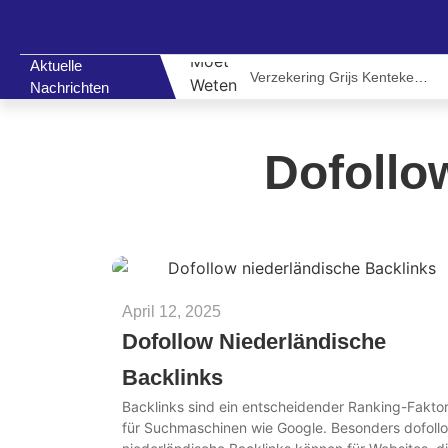
Aktuelle
Vergaderruimte in Utrecht: De Ideale Locatie voor Moderne Zakelijke Ontmoetingen
Verzekering Grijs Kenteken: Alles Wat U Moet Weten Voor Een Voordelige en Betrouwbare Dekking
Nachrichten
Dofollo
April 12, 2025
Dofollow Niederländische
Backlinks
Backlinks sind ein entscheidender Ranking-Fakto
für Suchmaschinen wie Google. Besonders dofoll